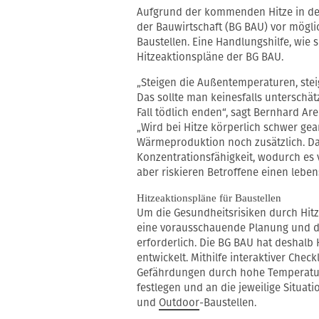
Aufgrund der kommenden Hitze in de
der Bauwirtschaft (BG BAU) vor mögli
Baustellen. Eine Handlungshilfe, wie 
Hitzeaktionspläne der BG BAU.
„Steigen die Außentemperaturen, steig
Das sollte man keinesfalls untersch
Fall tödlich enden“, sagt Bernhard Ar
„Wird bei Hitze körperlich schwer gea
Wärmeproduktion noch zusätzlich. Das
Konzentrationsfähigkeit, wodurch es
aber riskieren Betroffene einen leben
Hitzeaktionspläne für Baustellen
Um die Gesundheitsrisiken durch Hitze
eine vorausschauende Planung und d
erforderlich. Die BG BAU hat deshalb
entwickelt. Mithilfe interaktiver Che
Gefährdungen durch hohe Temperat
festlegen und an die jeweilige Situat
und
Outdoor
-Baustellen.