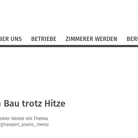
N
ü
BER UNS
BETRIEBE
ZIMMERER WERDEN
BER
 Bau trotz Hitze
Sommer immer ein Thema.
ergTrampert_pixelio_706902