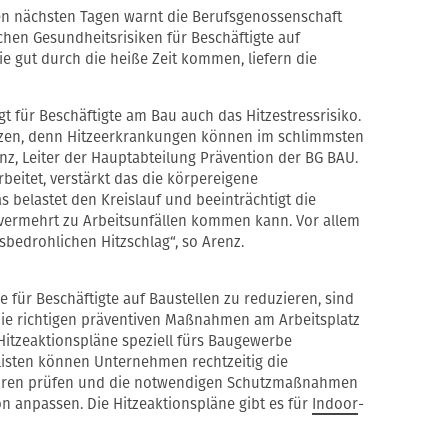
n nächsten Tagen warnt die Berufsgenossenschaft
chen Gesundheitsrisiken für Beschäftigte auf
sie gut durch die heiße Zeit kommen, liefern die
t für Beschäftigte am Bau auch das Hitzestressrisiko.
ätzen, denn Hitzeerkrankungen können im schlimmsten
enz, Leiter der Hauptabteilung Prävention der BG BAU.
rbeitet, verstärkt das die körpereigene
 belastet den Kreislauf und beeinträchtigt die
 vermehrt zu Arbeitsunfällen kommen kann. Vor allem
sbedrohlichen Hitzschlag“, so Arenz.
 für Beschäftigte auf Baustellen zu reduzieren, sind
ie richtigen präventiven Maßnahmen am Arbeitsplatz
 Hitzeaktionspläne speziell fürs Baugewerbe
cklisten können Unternehmen rechtzeitig die
uren prüfen und die notwendigen Schutzmaßnahmen
ion anpassen. Die Hitzeaktionspläne gibt es für
Indoor
-