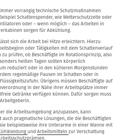
en immer vorrangig technische Schutzmaßnahmen
eispiel Schattenspender, wie Wetterschutzzelte oder
ntilatoren oder – wenn möglich – das Arbeiten in
rerkabinen sorgen für Abkühlung.
ässt sich die Arbeit bei Hitze erleichtern. Hierzu
beitsbeginn oder Tätigkeiten mit dem Schattenverlauf
zu prüfen, ob Beschäftigte im Rotationsprinzip, also
sonders heißen Tagen sollten körperlich
mum reduziert oder in den kühleren Morgenstunden
erdem regelmäßige Pausen im Schatten oder in
lüssigkeitszufuhr. Übrigens müssen Beschäftigte auf
enverordnung in der Nähe ihrer Arbeitsplätze immer
lfreie Getränke verfügen können. Dafür sorgen muss
Arbeitgeberin.
t oder die Arbeitsumgebung anzupassen, kann
bt auch pragmatische Lösungen, die die Beschäftigten
sie beispielsweise ihre Unterarme in einer Wanne mit
Kühlkleidung
und
Arbeitsmitteln
zur Verschattung
Arbeitsschutzprämien.